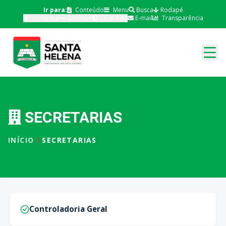
Ir para:
Conteúdo
Menu
Busca
Rodapé
Aumentar
Diminuir
Contraste
E-mail
Transparência
SECRETARIAS
INÍCIO
SECRETARIAS
Controladoria Geral