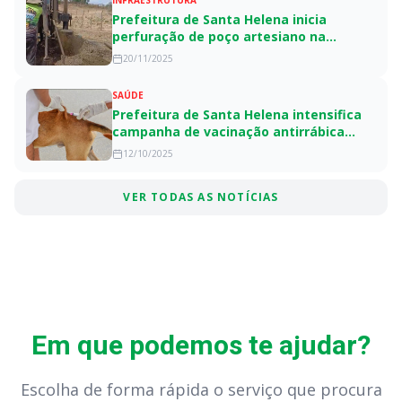
INFRAESTRUTURA
Prefeitura de Santa Helena inicia
perfuração de poço artesiano na
comunidade Malhada Bonita
20/11/2025
SAÚDE
Prefeitura de Santa Helena intensifica
campanha de vacinação antirrábica
para cães e gatos
12/10/2025
VER TODAS AS NOTÍCIAS
Em que podemos te ajudar?
Escolha de forma rápida o serviço que procura