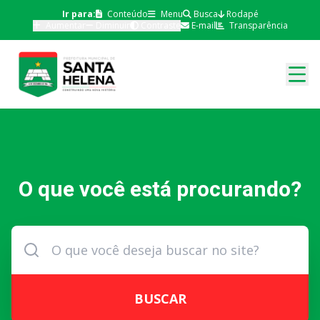
Ir para:
Conteúdo
Menu
Busca
Rodapé
Aumentar
Diminuir
Contraste
E-mail
Transparência
O que você está procurando?
BUSCAR