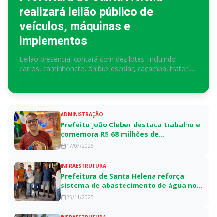
realizará leilão público de
veículos, máquinas e
implementos
Leilão presencial contará com dez lotes, incluindo
carros, caminhonete, ônibus escolar, caçamba, trator e
equipamentos agrícolas
ADMINISTRAÇÃO
Prefeito João Cleber destaca trabalho e
comemora R$ 68 milhões de
investimentos em Santa Helena
17/07/2026
INFRAESTRUTURA
Prefeitura de Santa Helena reforça
sistema de abastecimento de água no
distrito de Várzea da Ema durante crise
25/11/2025
hídrica